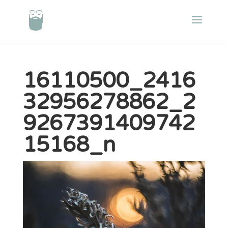
16110500_2416
32956278862_2
9267391409742
15168_n